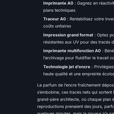
Imprimante A0
: Gagnez en réactivité
plans techniques
Traceur A0
: Rentabilisez votre inv
coûts unitaires
Impression grand format
: Optez po
résistantes aux UV pour des tracés 
Imprimante multifonction A0
: Béné
l’archivage pour fluidifier le travail c
Technologie jet d’encre
: Privilégi
haute qualité et une empreinte écolo
Le parfum de l’encre fraîchement déposé
s’embobine, ces tracés nets qui sortent 
grand-père architecte, où chaque plan ét
reproductions prenaient des jours, parf
quelques minutes, mais la rigueur n’a pas