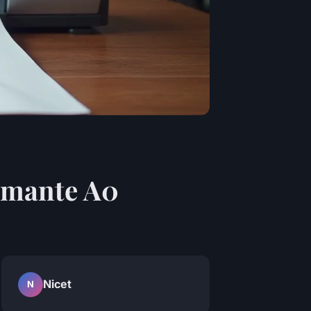
rimante A0
Nicet
N