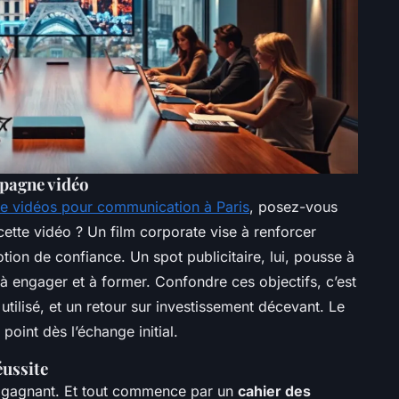
mpagne vidéo
e vidéos pour communication à Paris
, posez-vous
 cette vidéo ? Un film corporate vise à renforcer
otion de confiance. Un spot publicitaire, lui, pousse à
à engager et à former. Confondre ces objectifs, c’est
tilisé, et un retour sur investissement décevant. Le
point dès l’échange initial.
éussite
et gagnant. Et tout commence par un
cahier des