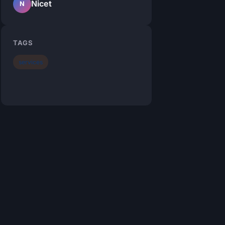
Nicet
N
TAGS
services